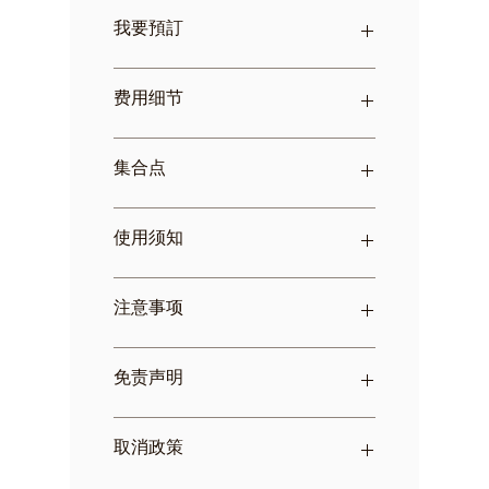
我要預訂
按連結
立即
預訂
费用细节
費用包含：
集合点
悉尼港 3 小时游船。
包括主菜、晚餐和甜点，以及种类
繁多的饮料
King Street Wharf No. 8, Darling
使用须知
可从我们的持牌酒吧购买额外的饮
Harbour
料
兑换点
費用未含：
King Street Wharf No. 8, Darling
预定确认后我们发给您的电子票。
注意事项
一切个人消費及上述費用包含未提
Harbour
请根据电子票提示提前15分钟到指
及的費用。
定地点候船。
本船严禁吸烟
免责声明
必须在出发前至少24小时向
Journey Beyond Cruise Sydney 披
露过敏或饮食限制。 如果在24小时
产品预订成功后，我们会发送您确
取消政策
内发出通知，我们的工作人员将尽
认单，有关预订以及参加注意事项
最大努力遵守，但不能保证。
等主要信息均会提供在确认单上，