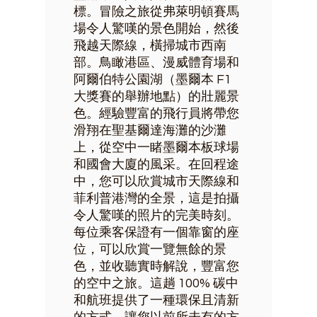
標。冒險之旅從弗萊明頓賽馬
場令人驚嘆的景色開始，然後
飛越天際線，橫掃城市西南
部。鳥瞰港區、漫威體育場和
阿爾伯特公園湖（墨爾本 F1
大獎賽的舉辦地點）的壯麗景
色。經驗豐富的飛行員將帶您
滑翔在聖基爾達海灘的沙灘
上，從空中一睹墨爾本板球場
和國會大廈的風采。在回程途
中，您可以欣賞城市天際線和
菲利普港灣的全景，這是拍攝
令人驚嘆的照片的完美時刻。
每位乘客保證有一個靠窗的座
位，可以欣賞一覽無餘的景
色，並收聽實時解說，豐富您
的空中之旅。這趟 100% 碳中
和航班提供了一種環保且清新