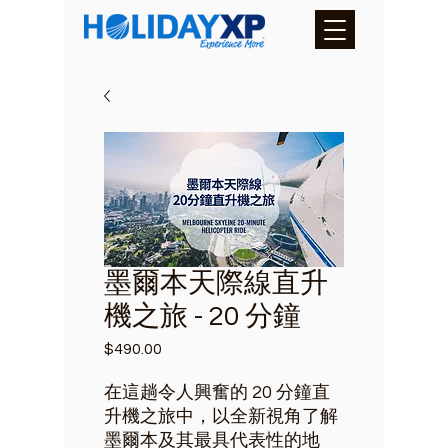
墨爾本天際線直升
機之旅 - 20 分鐘
$490.00
價
格
在這趟令人興奮的 20 分鐘直
升機之旅中，以全新視角了解
墨爾本及其最具代表性的地