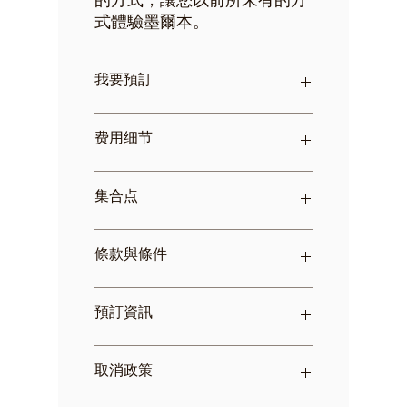
的方式，讓您以前所未有的方
式體驗墨爾本。
我要預訂
按連結
立即
預訂
费用细节
费用包含：
集合点
20 分鐘私人直升機環繞墨爾本中央
商務區、阿爾伯特公園湖和聖基爾
達
此體驗從Hangar 81, 30 Bristol
條款與條件
100% 碳中和
Street Essendon Fields 出發。附
經驗豐富的飛行員和飛行評論
近有充足的停車位。在布里斯托街
保證為每位乘客提供靠窗座位
龐巴迪大型機庫左側找到 81 號機
由於飛機限制，此體驗不適合體重
預訂資訊
庫，大樓正面寫著 81。在機庫處，
超過 136 公斤（300 磅）的人士
沿著建築物左側的路徑到達遠端。
組合組最大重量為270公斤
進入右側的門即可找到乘客休息
不適合 3 歲以下兒童
預訂時將收到旅遊券形式的確認函
取消政策
室，您的飛行員將在那裡等您。
購買完成後，請列印憑證並在體驗
當天出示