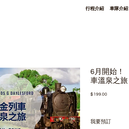
行程介紹
車隊介紹
6月開始！
車溫泉之旅
$199.00
價
格
我要預訂