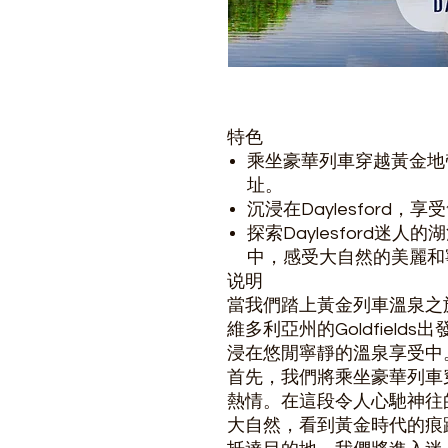
特色
乘坐豪華列車穿越黃金地
址。
沉浸在Daylesford
探索Daylesford迷
中，感受大自然的美麗和
说明
當我們踏上黃金列車溫泉之
維多利亞州的Goldfiel
浸在悠閒寧靜的溫泉享受中
首先，我們將乘坐豪華列車
熱情。在這段令人心馳神往
大自然，看到黃金時代的痕