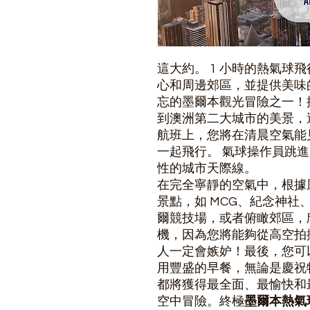
這大約。 1 小時的熱氣球
心和周邊郊區，並提供美味
忘的墨爾本觀光冒險之一！
到澳洲第二大城市的美景，
航班上，您將在清晨空氣能
一起飛行。 氣球操作員跳
性的城市天際線。
在完全寧靜的空氣中，根據
景點，如 MCG、紀念神社
爾競技場，或者俯瞰郊區，
機，因為您將能夠從高空拍
人一定會嫉妒！最後，您可
用豐盛的早餐，無論是慶祝
都將獲得最全面、最愉快和
空中冒險。終極
墨爾本熱氣