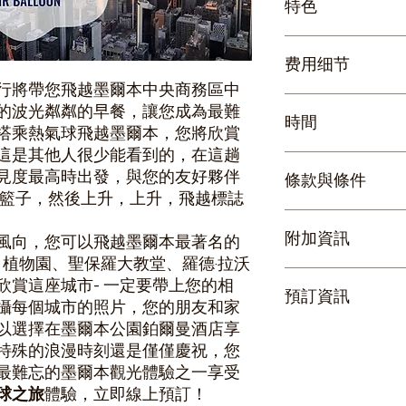
特色
墨爾本是全世界唯
费用细节
熱氣球飛越澳洲第
由業界最有經驗的
飛行將帶您飛越墨爾本中央商務區中
費用包含：
的波光粼粼的早餐，讓您成為最難
時間
墨爾本上空/周圍的
搭乘熱氣球飛越墨爾本，您將欣賞
向）
這是其他人很少能看到的，在這趟
數位飛行證書
飛行本身大約是。
見度最高時出發，與您的友好夥伴
條款與條件
免費照片以記住一
僅飛行體驗需要 3.
進籃子，然後上升，上升，飛越標誌
業界最好的飛行員
時
制性季度安全研討
時間將在航班起飛
您的預訂自首次取消
費用未含：
附加資訊
我們在日出前大約一
如果您在航班起飛
風向，您可以飛越墨爾本最著名的
回程飯店接送
旅遊從 Pullman On 
取消費用，並且可
、植物園、聖保羅大教堂、羅德·拉沃
自行加購：
East Melbourne
如果您在航班起飛前
熱氣球是一項觀眾
欣賞這座城市- 一定要帶上您的相
氣泡自助早餐包括
飛行結束後，環球
預訂資訊
美元的取消費，並
身的設置和收起。
攝每個城市的照片，您的朋友和家
杯氣泡水、咖啡、
用豐盛的自助早餐
如果您在航班起飛後
此請穿著可能被弄
以選擇在墨爾本公園鉑爾曼酒店享
早餐，請在購買時
預訂確認後，您將
款，並且您將無法
請注意 - 氣球
預訂時將收到旅遊
特殊的浪漫時刻還是僅僅慶祝，您
遊確認券。您需要下載 
如果您的航班取消
Global Ball
購買完成後，請列
序，以便在航班起
最難忘的墨爾本觀光體驗之一享受
嚴格不退款
的衣服不承擔任何
為供您參考，您的
態更新。
天氣- 如果您因
訊（包括聯絡資訊
球之旅
體驗，立即線上預訂！