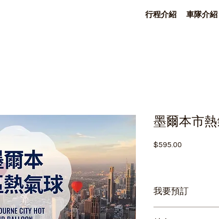
行程介紹
車隊介紹
墨爾本市熱
$595.00
價
格
我要預訂
按連結
立即
預訂